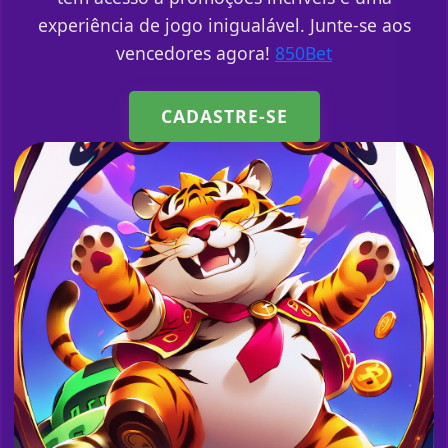
experiência de jogo inigualável. Junte-se aos
vencedores agora!
850Bet
CADASTRE-SE