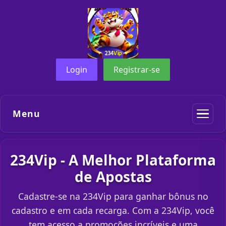
Login
Registrar-se
Menu
234Vip - A Melhor Plataforma
de Apostas
Cadastre-se na 234Vip para ganhar bônus no
cadastro e em cada recarga. Com a 234Vip, você
tem acesso a promoções incríveis e uma