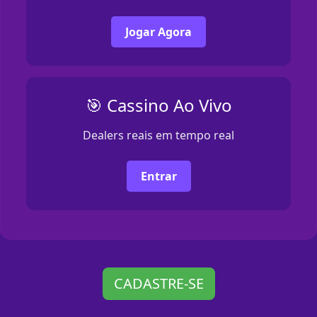
Jogar Agora
🎯 Cassino Ao Vivo
Dealers reais em tempo real
Entrar
CADASTRE-SE